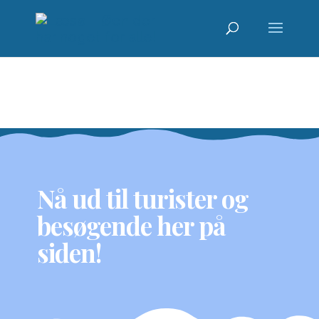
Nå ud til turister og
besøgende her på
siden!